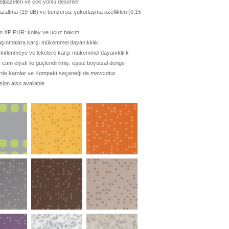
elpazeleri ve çok yönlü desenler
zaltma (19 dB) ve benzersiz çukurlaşma özellikleri (0.15
n XP PUR: kolay ve ucuz bakım.
 aşınmalara karşı mükemmel dayanıklılık
kirlenmeye ve lekelere karşı mükemmel dayanıklılık
am elyafı ile güçlendirilmiş: eşsiz boyutsal denge
lerde karolar ve Kompakt seçeneği de mevcuttur
ion also available