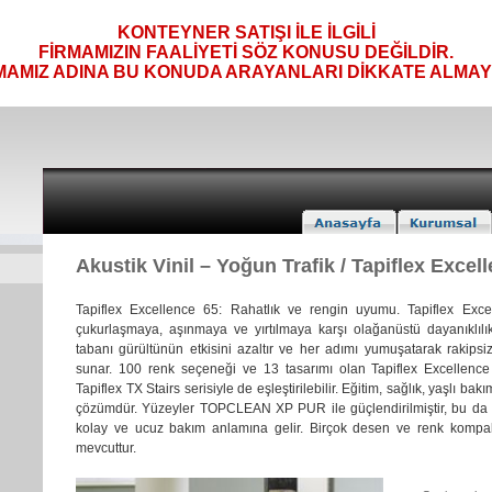
KONTEYNER SATIŞI İLE İLGİLİ
FİRMAMIZIN FAALİYETİ SÖZ KONUSU DEĞİLDİR.
MAMIZ ADINA BU KONUDA ARAYANLARI DİKKATE ALMAYI
Akustik Vinil – Yoğun Trafik / Tapiflex Excel
Tapiflex Excellence 65: Rahatlık ve rengin uyumu. Tapiflex Exc
çukurlaşmaya, aşınmaya ve yırtılmaya karşı olağanüstü dayanıklılı
tabanı gürültünün etkisini azaltır ve her adımı yumuşatarak rakipsi
sunar. 100 renk seçeneği ve 13 tasarımı olan Tapiflex Excellence
Tapiflex TX Stairs serisiyle de eşleştirilebilir. Eğitim, sağlık, yaşlı bakı
çözümdür. Yüzeyler TOPCLEAN XP PUR ile güçlendirilmiştir, bu da 
kolay ve ucuz bakım anlamına gelir. Birçok desen ve renk kompa
mevcuttur.