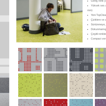
Geniş renk y
Yüksek ses a
mm)
Yeni TopClea
Çiziklere ve
Sürtünmeye, 
Dokunmamış c
Çeşitli renk
Compact vers