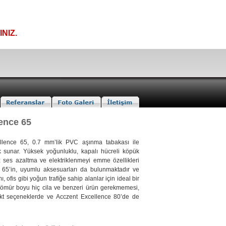
NIZ.
lence 65
ellence 65, 0.7 mm’lik PVC aşınma tabakası ile
k sunar. Yüksek yoğunluklu, kapalı hücreli köpük
z ses azaltma ve elektriklenmeyi emme özellikleri
 65’in, uyumlu aksesuarları da bulunmaktadır ve
mı, ofis gibi yoğun trafiğe sahip alanlar için ideal bir
ömür boyu hiç cila ve benzeri ürün gerekmemesi,
kt seçeneklerde ve Acczent Excellence 80’de de