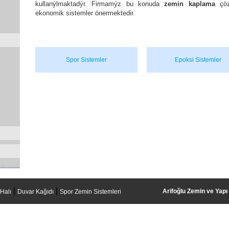
kullanýlmaktadýr. Firmamýz bu konuda
zemin kaplama
çözü
ekonomik sistemler önermektedir.
Spor Sistemler
Epoksi Sistemler
|
|
Arifoğlu Zemin ve Yapı
Halı
Duvar Kağıdı
Spor Zemin Sistemleri