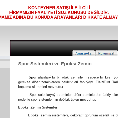
KONTEYNER SATIŞI İLE İLGİLİ
FİRMAMIZIN FAALİYETİ SÖZ KONUSU DEĞİLDİR.
MAMIZ ADINA BU KONUDA ARAYANLARI DİKKATE ALMAYI
Spor Sistemleri ve Epoksi Zemin
Spor alanlarý
bir binadaki zeminlerin sadece bir kýsmýdý
gerekse diðer zeminlerden beklentileri farklýdýr.
FieldTurf Tar
kaplama sistemleri mevcuttur.
Spor salonlarýnýn zeminleri diðer zeminlerden farklý olarak
nedenle spor sistemlerinin deðiþik tipleri mevcuttur.
Epoksi Zemin Sistemleri
Epoksi zemin sistemleri
, dekoratif görünüm özelliði il