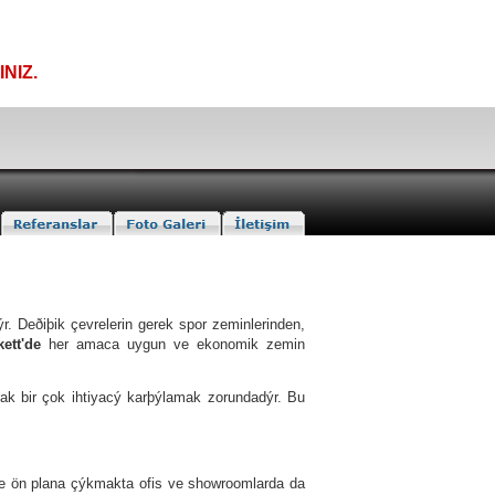
NIZ.
r. Deðiþik çevrelerin gerek spor zeminlerinden,
kett'de
her amaca uygun ve ekonomik zemin
 bir çok ihtiyacý karþýlamak zorundadýr. Bu
e de ön plana çýkmakta ofis ve showroomlarda da