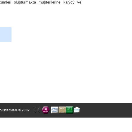
mleri oluþturmakta müþterilerine kalýcý ve
 Sistemleri © 2007