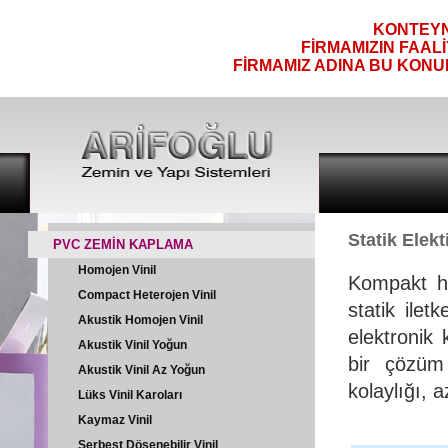
KONTEYNE
FİRMAMIZIN FAAL
FİRMAMIZ ADINA BU KONU
Statik Elekt
PVC ZEMİN KAPLAMA
Homojen Vinil
Kompakt ho
Compact Heterojen Vinil
statik ilet
Akustik Homojen Vinil
elektronik
Akustik Vinil Yoğun
bir çözüm
Akustik Vinil Az Yoğun
kolaylığı, 
Lüks Vinil Karoları
Kaymaz Vinil
Serbest Döşenebilir Vinil