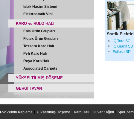
Islak Hacim Sistemi
Elektrostatik Vinil
KARO ve RULO HALI
Enia Ürün Grupları
Statik Elektir
Flotex Ürün Grupları
iQ Toro SC
Tessera Karo Halı
iQ Granit SD
Eclipse SD
Pvh Karo Halı
Roya Karo Halı
Associated Carpets
YÜKSELTİLMİŞ DÖŞEME
GERGİ TAVAN
|
|
|
|
Pvc Zemin Kaplama
Yükseltilmiş Döşeme
Karo Halı
Duvar Kağıdı
Spor Zemi