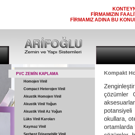
KONTEYNE
FİRMAMIZIN FAAL
FİRMAMIZ ADINA BU KONU
Kompakt Hom
PVC ZEMİN KAPLAMA
Homojen Vinil
Zenginleşti
Compact Heterojen Vinil
çözümler O
Akustik Homojen Vinil
aksesuarla
Akustik Vinil Yoğun
potansiyeli
Akustik Vinil Az Yoğun
okullara, o
Lüks Vinil Karoları
ortamlarda 
Kaymaz Vinil
çözümler b
Serbest Döşenebilir Vinil