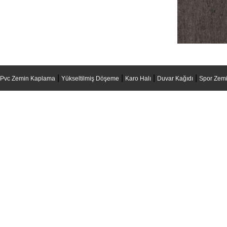
|
|
|
|
Pvc Zemin Kaplama
Yükseltilmiş Döşeme
Karo Halı
Duvar Kağıdı
Spor Zemi