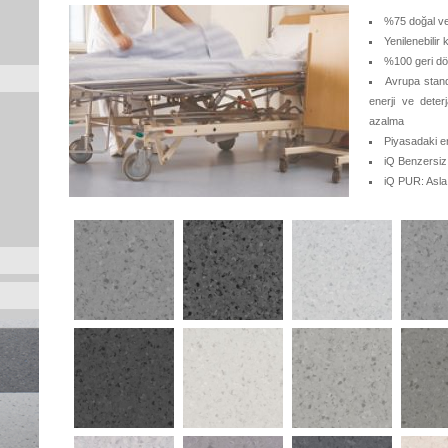
%75 doğal ve
Yenilenebilir 
%100 geri dön
Avrupa stan
enerji ve dete
azalma
Piyasadaki e
iQ Benzersiz
iQ PUR: Asla