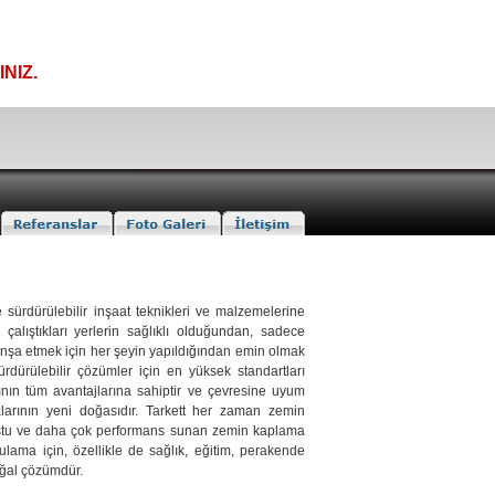
NIZ.
sürdürülebilir inşaat teknikleri ve malzemelerine
çalıştıkları yerlerin sağlıklı olduğundan, sadece
 inşa etmek için her şeyin yapıldığından emin olmak
 sürdürülebilir çözümler için en yüksek standartları
ının tüm avantajlarına sahiptir ve çevresine uyum
alarının yeni doğasıdır. Tarkett her zaman zemin
dostu ve daha çok performans sunan zemin kaplama
gulama için, özellikle de sağlık, eğitim, perakende
oğal çözümdür.