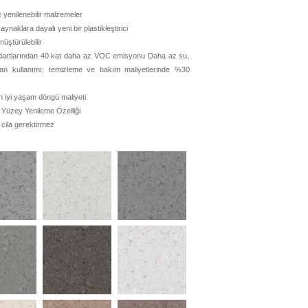
 yenilenebilir malzemeler
kaynaklara dayalı yeni bir plastikleştirici
üştürülebilir
dartlarından 40 kat daha az VOC emisyonu Daha az su,
rjan kullanımı; temizleme ve bakım maliyetlerinde %30
n iyi yaşam döngü maliyeti
 Yüzey Yenileme Özelliği
 cila gerektirmez