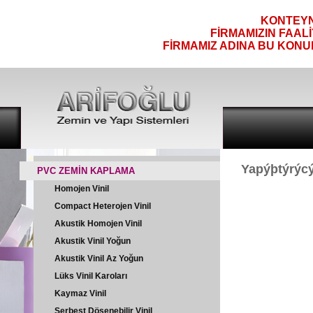
KONTEYNE
FİRMAMIZIN FAAL
FİRMAMIZ ADINA BU KONU
Yapýþtýrýcý
PVC ZEMİN KAPLAMA
Homojen Vinil
Compact Heterojen Vinil
Akustik Homojen Vinil
Akustik Vinil Yoğun
Akustik Vinil Az Yoğun
Lüks Vinil Karoları
Kaymaz Vinil
Serbest Döşenebilir Vinil