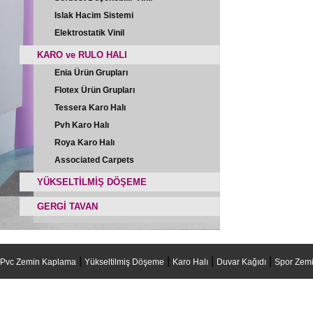
Islak Hacim Sistemi
Elektrostatik Vinil
KARO ve RULO HALI
Enia Ürün Grupları
Flotex Ürün Grupları
Tessera Karo Halı
Pvh Karo Halı
Roya Karo Halı
Associated Carpets
YÜKSELTİLMİŞ DÖŞEME
GERGİ TAVAN
|
|
|
|
Pvc Zemin Kaplama
Yükseltilmiş Döşeme
Karo Halı
Duvar Kağıdı
Spor Zemi