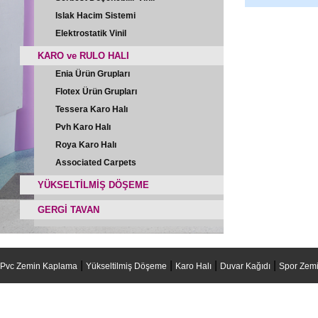
Islak Hacim Sistemi
Elektrostatik Vinil
KARO ve RULO HALI
Enia Ürün Grupları
Flotex Ürün Grupları
Tessera Karo Halı
Pvh Karo Halı
Roya Karo Halı
Associated Carpets
YÜKSELTİLMİŞ DÖŞEME
GERGİ TAVAN
|
|
|
|
Pvc Zemin Kaplama
Yükseltilmiş Döşeme
Karo Halı
Duvar Kağıdı
Spor Zemi