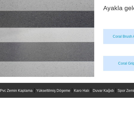
Ayakla gel
Coral Brush 
Coral Gri
|
|
|
|
Pvc Zemin Kaplama
Yükseltilmiş Döşeme
Karo Halı
Duvar Kağıdı
Spor Zemi