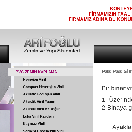
KONTEYNE
FİRMAMIZIN FAAL
FİRMAMIZ ADINA BU KONU
Pas Pas Sis
PVC ZEMİN KAPLAMA
Homojen Vinil
Bir binaný
Compact Heterojen Vinil
Akustik Homojen Vinil
1- Üzerind
Akustik Vinil Yoğun
2-Binaya gi
Akustik Vinil Az Yoğun
Lüks Vinil Karoları
Kaymaz Vinil
Ayakla ge
Serbest Döşenebilir Vinil