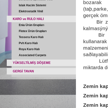
bozarak 
Islak Hacim Sistemi
(taþ,parke
Elektrostatik Vinil
gerçek ömr
KARO ve RULO HALI
Bir zemi
Enia Ürün Grupları
kalmasýnýn
Flotex Ürün Grupları
Bir bina
Tessera Karo Halı
kullanar
Pvh Karo Halı
malzemeni
Roya Karo Halı
saðlayabili
Associated Carpets
Lütfen k
YÜKSELTİLMİŞ DÖŞEME
miktarda 
GERGİ TAVAN
Zemin ka
Zemin ka
Zemin ka